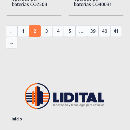
baterías CO250B
baterías CO400B1
←
1
2
3
4
5
…
39
40
41
→
Inicio