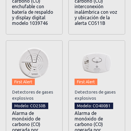
carbono (CO)
carbono (CO)
enchufable con
interconexión
batería de respaldo
inalámbrica con voz
y display digital
y ubicación de la
modelo 1039746
alerta CO511B
First Alert
First Alert
Detectores de gases
Detectores de gases
explosivos
explosivos
Modelo: CO250B
Modelo: CO400B1
Alarma de
Alarma de
monóxido de
monóxido de
carbono (CO)
carbono (CO)
operada por
operada por