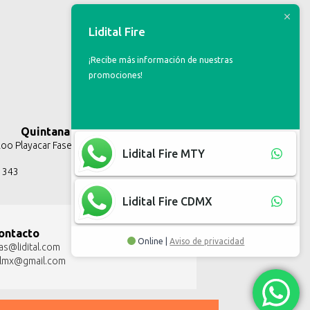
Lidital Fire
¡Recibe más información de nuestras
promociones!
Quintana Roo
o Playacar Fase II, Solidaridad Q.R.
Lidital Fire MTY
3 343
Lidital Fire CDMX
ontacto
Online |
Aviso de privacidad
as@lidital.com
talmx@gmail.com