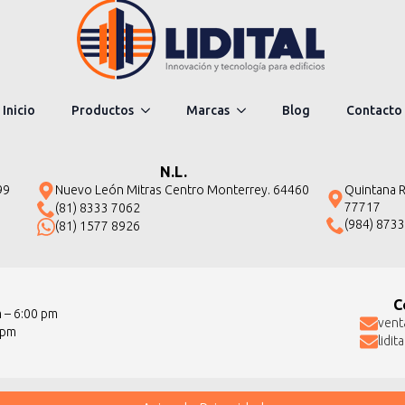
Inicio
Productos
Marcas
Blog
Contacto
N.L.
Quintana Ro
99
Nuevo León Mitras Centro Monterrey. 64460
77717
(81) 8333 7062
(984) 873
(81) 1577 8926
C
m – 6:00 pm
vent
 pm
lidi