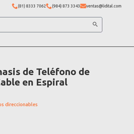
(81) 8333 7062
(984) 873 3343
ventas@lidital.com
sis de Teléfono de
able en Espiral
os direccionables