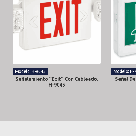
Modelo: H-9045
Modelo: H-
Señalamiento “Exit” Con Cableado.
Señal De
H-9045