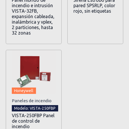
Panel hibrido de
Sirena Estrobo para
incendio e intrusión
pared SPSRLP, color
VISTA-32FB,
rojo, sin etiquetas
expansión cableada,
inalámbrica y vplex,
2 particiones, hasta
32 zonas
Honeywell
Paneles de incendio
Modelo: VISTA-250FBP
VISTA-250FBP Panel
de control de
incendio