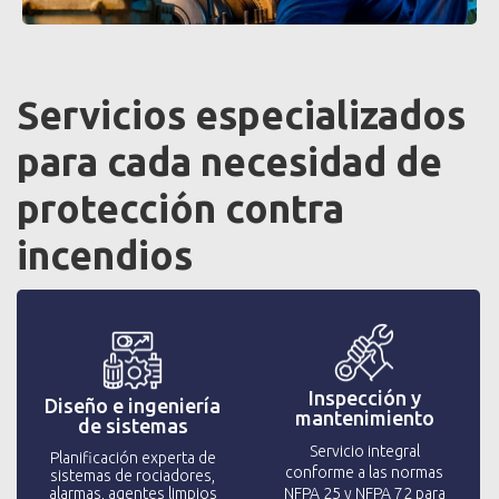
Servicios especializados
para cada necesidad de
protección contra
incendios
Inspección y
Diseño e ingeniería
mantenimiento
de sistemas
Servicio integral
Planificación experta de
conforme a las normas
sistemas de rociadores,
NFPA 25 y NFPA 72 para
alarmas, agentes limpios