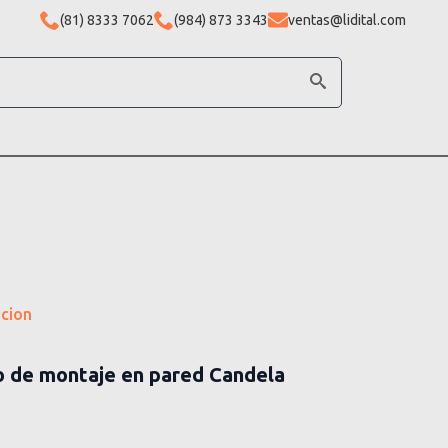
(81) 8333 7062
(984) 873 3343
ventas@lidital.com
acion
o de montaje en pared Candela