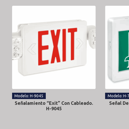
Modelo: H-9045
Modelo: H-
Señalamiento “Exit” Con Cableado.
Señal De
H-9045