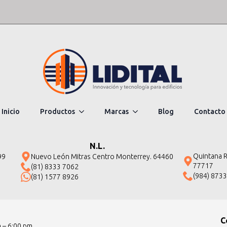
Inicio
Productos
Marcas
Blog
Contacto
N.L.
Quintana Ro
99
Nuevo León Mitras Centro Monterrey. 64460
77717
(81) 8333 7062
(984) 873
(81) 1577 8926
C
m – 6:00 pm