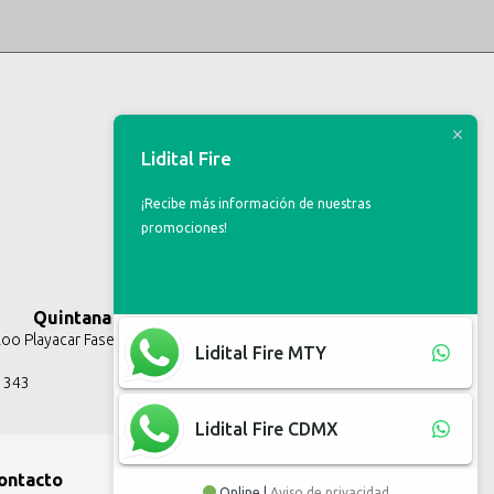
Lidital Fire
¡Recibe más información de nuestras
promociones!
Quintana Roo
o Playacar Fase II, Solidaridad Q.R.
Lidital Fire MTY
3 343
Lidital Fire CDMX
ontacto
Online |
Aviso de privacidad