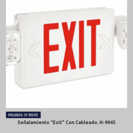
Modelo: H-9045
Señalamiento “Exit” Con Cableado. H-9045