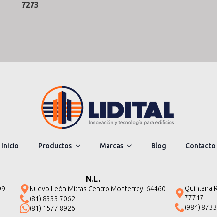
7273
Inicio
Productos
Marcas
Blog
Contacto
N.L.
Quintana Ro
99
Nuevo León Mitras Centro Monterrey. 64460
77717
(81) 8333 7062
(984) 873
(81) 1577 8926