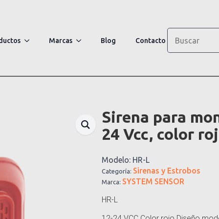
Search
ductos
Marcas
Blog
Contacto
Sirena para mon
24 Vcc, color ro
Modelo:
HR-L
Sirenas y Estrobos
Categoría:
SYSTEM SENSOR
Marca:
HR-L
12-24 VCC Color rojo Diseño mod