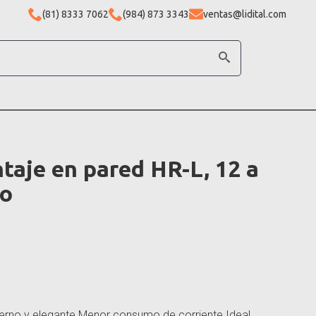
(81) 8333 7062
(984) 873 3343
ventas@lidital.com
taje en pared HR-L, 12 a
jo
erno y elegante Menor consumo de corriente Ideal