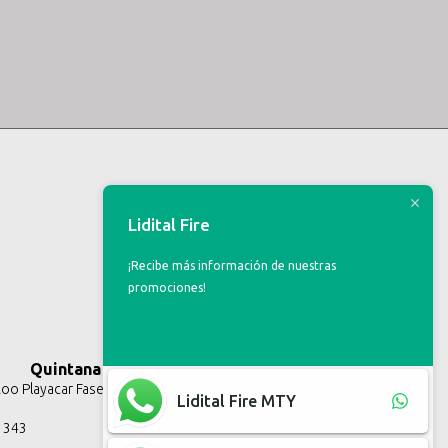
Lidital Fire
¡Recibe más información de nuestras
promociones!
Quintana Roo
o Playacar Fase II, Solidaridad Q.R.
Lidital Fire MTY
3 343