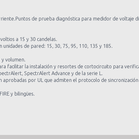
ente.Puntos de prueba diagnóstica para medidor de voltaje dig
oltios a 15 y 30 candelas.
 unidades de pared: 15, 30, 75, 95, 110, 135 y 185.
o y volumen.
facilitar la instalación y resortes de cortocircuito para verific
ctrAlert, SpectrAlert Advance y de la serie L.
ón aprobadas por UL que admiten el protocolo de sincronizaci
IRE y bilingües.