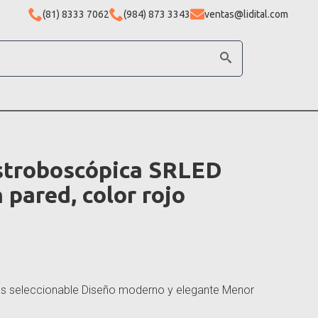
(81) 8333 7062
(984) 873 3343
ventas@lidital.com
stroboscópica SRLED
 pared, color rojo
as seleccionable Diseño moderno y elegante Menor