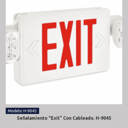
Modelo: H-9045
Señalamiento “Exit” Con Cableado. H-9045