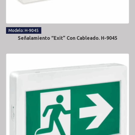
Modelo: H-9045
Señalamiento “Exit” Con Cableado. H-9045