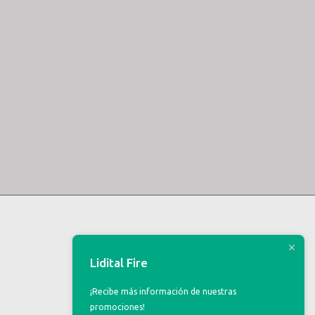
Lidital Fire
¡Recibe más información de nuestras
promociones!