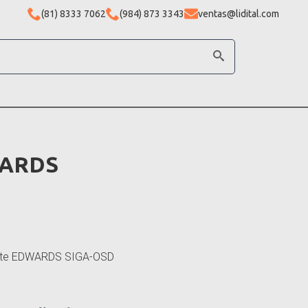
(81) 8333 7062
(984) 873 3343
ventas@lidital.com
WARDS
gente EDWARDS SIGA-OSD