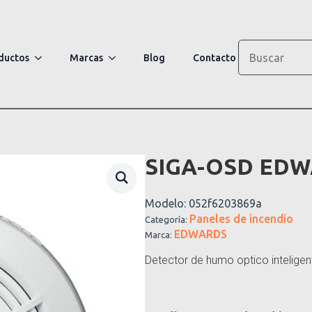
Search
ductos
Marcas
Blog
Contacto
SIGA-OSD ED
Modelo:
052f6203869a
Paneles de incendio
Categoría:
EDWARDS
Marca:
Detector de humo optico inteli