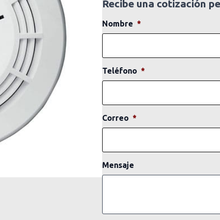
Recibe una cotización p
Nombre
*
Teléfono
*
Correo
*
Mensaje