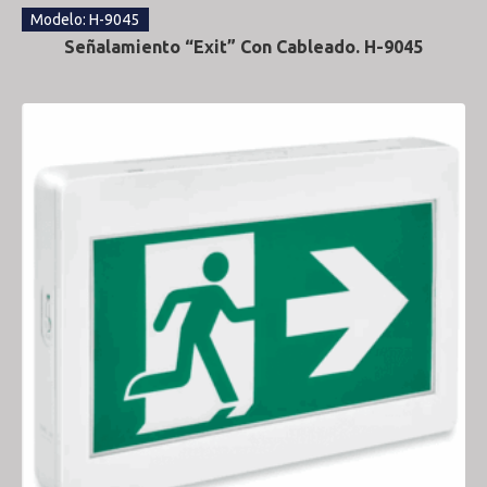
Modelo: H-9045
Señalamiento “Exit” Con Cableado. H-9045