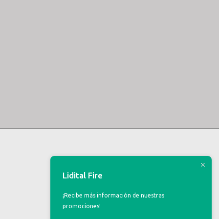
Lidital Fire
¡Recibe más información de nuestras
promociones!