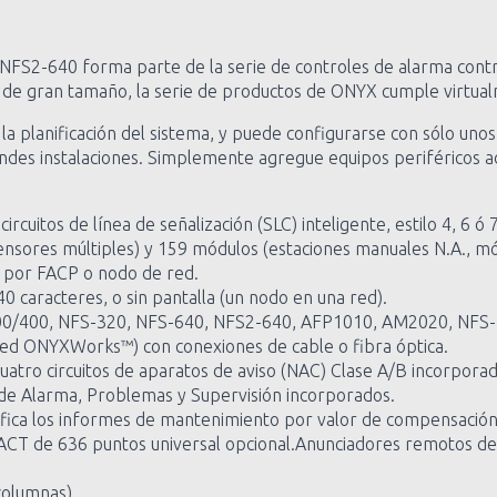
nte NFS2-640 forma parte de la serie de controles de alarma c
gran tamaño, la serie de productos de ONYX cumple virtualmen
la planificación del sistema, y puede configurarse con sólo uno
andes instalaciones. Simplemente agregue equipos periféricos adi
 circuitos de línea de señalización (SLC) inteligente, estilo 4, 6
ensores múltiples) y 159 módulos (estaciones manuales N.A., mó
6 por FACP o nodo de red.
0 caracteres, o sin pantalla (un nodo en una red).
00/400, NFS-320, NFS-640, NFS2-640, AFP1010, AM2020, NFS-
 red ONYXWorks™) con conexiones de cable o fibra óptica.
tro circuitos de aparatos de aviso (NAC) Clase A/B incorporado
de Alarma, Problemas y Supervisión incorporados.
fica los informes de mantenimiento por valor de compensación (d
T de 636 puntos universal opcional.Anunciadores remotos de 8
columnas).