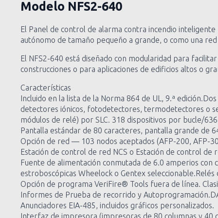
Modelo
NFS2-640
El Panel de control de alarma contra incendio intelige
autónomo de tamaño pequeño a grande, o como una red de 
El NFS2-640 está diseñado con modularidad para facilitar 
construcciones o para aplicaciones de edificios altos o gr
Características
Incluido en la lista de la Norma 864 de UL, 9.ª edición.Dos
detectores iónicos, fotodetectores, termodetectores o s
módulos de relé) por SLC. 318 dispositivos por bucle/63
Pantalla estándar de 80 caracteres, pantalla grande de 64
Opción de red — 103 nodos aceptados (AFP-200, AFP-3
Estación de control de red NCS o Estación de control de
Fuente de alimentación conmutada de 6.0 amperios con cua
estroboscópicas Wheelock o Gentex seleccionable.Relés 
Opción de programa VeriFire® Tools fuera de línea. Clasi
Informes de Prueba de recorrido y Autoprogramación.DAC
Anunciadores EIA-485, incluidos gráficos personalizados.
Interfaz de impresora (impresoras de 80 columnas y 40 