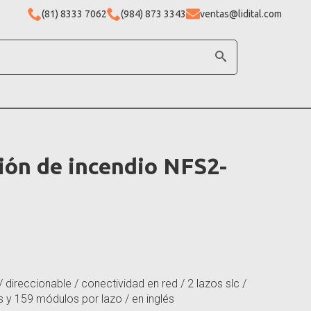
(81) 8333 7062
(984) 873 3343
ventas@lidital.com
ión de incendio NFS2-
 / direccionable / conectividad en red / 2 lazos slc /
 y 159 módulos por lazo / en inglés