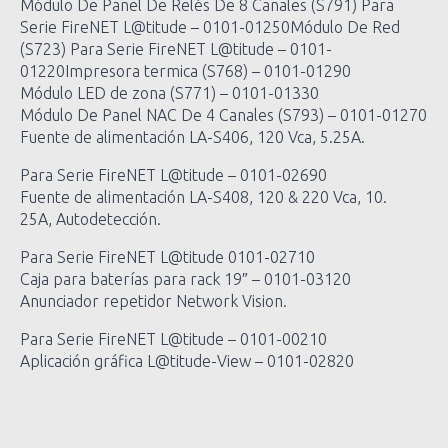
Módulo De Panel De Relés De 8 Canales (S791) Para
Serie FireNET L@titude – 0101-01250Módulo De Red
(S723) Para Serie FireNET L@titude – 0101-
01220Impresora termica (S768) – 0101-01290
Módulo LED de zona (S771) – 0101-01330
Módulo De Panel NAC De 4 Canales (S793) – 0101-01270
Fuente de alimentación LA-S406, 120 Vca, 5.25A.
Para Serie FireNET L@titude – 0101-02690
Fuente de alimentación LA-S408, 120 & 220 Vca, 10.
25A, Autodetección.
Para Serie FireNET L@titude 0101-02710
Caja para baterías para rack 19″ – 0101-03120
Anunciador repetidor Network Vision.
Para Serie FireNET L@titude – 0101-00210
Aplicación gráfica L@titude-View – 0101-02820