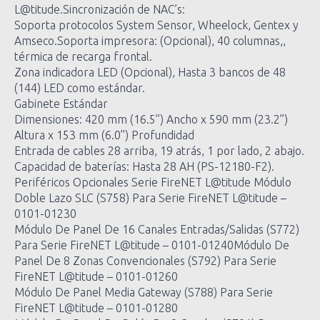
L@titude.Sincronizaci
ón de NAC’s:
Soporta protocolos System Sensor, Wheelock, Gentex y
Amseco.Soporta impresora: (Opcional), 40 columnas,,
térmica de recarga frontal.
Zona indicadora LED (Opcional), Hasta 3 bancos de 48
(144) LED como estándar.
Gabinete Estándar
Dimensiones: 420 mm (16.5”) Ancho x 590 mm (23.2”)
Altura x 153 mm (6.0”) Profundidad
Entrada de cables 28 arriba, 19 atrás, 1 por lado, 2 abajo.
Capacidad de baterías: Hasta 28 AH (PS-12180-F2).
Periféricos Opcionales Serie FireNET L@titude Módulo
Doble Lazo SLC (S758) Para Serie FireNET L@titude –
0101-01230
Módulo De Panel De 16 Canales Entradas/Salidas (S772)
Para Serie FireNET L@titude – 0101-01240Módulo De
Panel De 8 Zonas Convencionales (S792) Para Serie
FireNET L@titude – 0101-01260
Módulo De Panel Media Gateway (S788) Para Serie
FireNET L@titude – 0101-01280