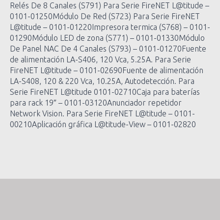
Relés De 8 Canales (S791) Para Serie FireNET L@titude –
0101-01250Módulo De Red (S723) Para Serie FireNET
L@titude – 0101-01220Impresora termica (S768) – 0101-
01290Módulo LED de zona (S771) – 0101-01330Módulo
De Panel NAC De 4 Canales (S793) – 0101-01270Fuente
de alimentación LA-S406, 120 Vca, 5.25A. Para Serie
FireNET L@titude – 0101-02690Fuente de alimentación
LA-S408, 120 & 220 Vca, 10.25A, Autodetección. Para
Serie FireNET L@titude 0101-02710Caja para baterías
para rack 19″ – 0101-03120Anunciador repetidor
Network Vision. Para Serie FireNET L@titude – 0101-
00210Aplicación gráfica L@titude-View – 0101-02820