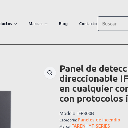
Search
ductos
Marcas
Blog
Contacto
Panel de detecc
direccionable I
en cualquier co
con protocolos i
Modelo:
IFP300B
Paneles de incendio
Categoría:
FARENHYT SERIES
Marca: