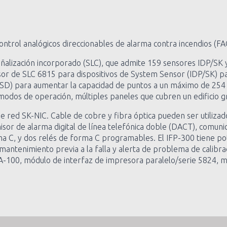
control analógicos direccionables de alarma contra incendios (FA
 señalización incorporado (SLC), que admite 159 sensores IDP/S
nsor de SLC 6815 para dispositivos de System Sensor (IDP/SK) p
(SD) para aumentar la capacidad de puntos a un máximo de 254 
modos de operación, múltiples paneles que cubren un edificio gr
z de red SK-NIC. Cable de cobre y fibra óptica pueden ser utili
sor de alarma digital de línea telefónica doble (DACT), comunic
 C, y dos relés de forma C programables. El IFP-300 tiene pote
antenimiento previa a la falla y alerta de problema de calibrac
-100, módulo de interfaz de impresora paralelo/serie 5824, mó