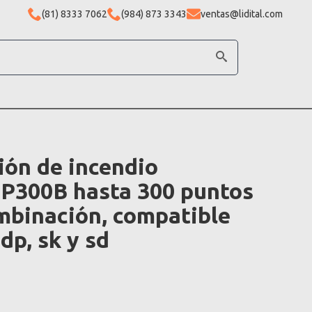
(81) 8333 7062
(984) 873 3343
ventas@lidital.com
ión de incendio
FP300B hasta 300 puntos
mbinación, compatible
dp, sk y sd