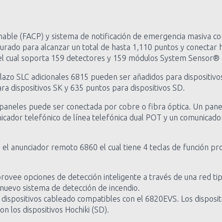
onable (FACP) y sistema de notificación de emergencia masiva 
urado para alcanzar un total de hasta 1,110 puntos y conectar 
o, el cual soporta 159 detectores y 159 módulos System Sensor® 
lazo SLC adicionales 6815 pueden ser añadidos para dispositivo
a dispositivos SK y 635 puntos para dispositivos SD.
paneles puede ser conectada por cobre o fibra óptica. Un pan
cador telefónico de línea telefónica dual POT y un comunicador
l anunciador remoto 6860 el cual tiene 4 teclas de función pr
ovee opciones de detección inteligente a través de una red tipo
n nuevo sistema de detección de incendio.
dispositivos cableado compatibles con el 6820EVS. Los disposi
n los dispositivos Hochiki (SD).