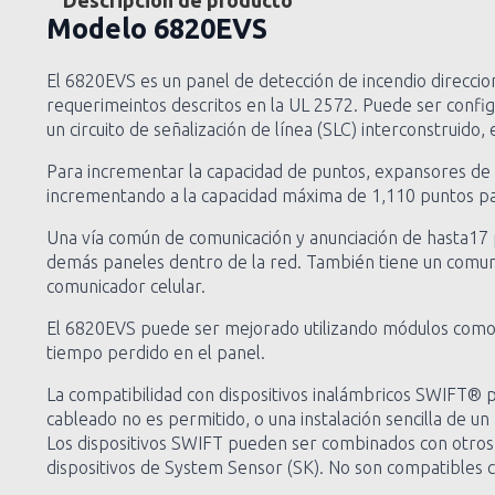
Descripción de producto
Modelo
6820EVS
El 6820EVS es un panel de detección de incendio direcci
requerimeintos descritos en la UL 2572. Puede ser config
un circuito de señalización de línea (SLC) interconstruid
Para incrementar la capacidad de puntos, expansores de 
incrementando a la capacidad máxima de 1,110 puntos par
Una vía común de comunicación y anunciación de hasta17 
demás paneles dentro de la red. También tiene un comuni
comunicador celular.
El 6820EVS puede ser mejorado utilizando módulos como e
tiempo perdido en el panel.
La compatibilidad con dispositivos inalámbricos SWIFT® pr
cableado no es permitido, o una instalación sencilla de u
Los dispositivos SWIFT pueden ser combinados con otros 
dispositivos de System Sensor (SK). No son compatibles co