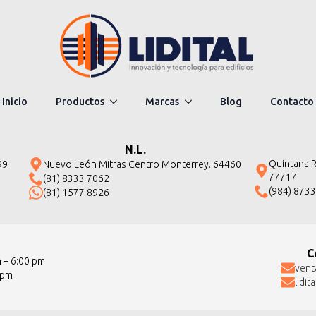
Inicio
Productos
Marcas
Blog
Contacto
N.L.
Quintana Ro
99
Nuevo León Mitras Centro Monterrey. 64460
77717
(81) 8333 7062
(984) 873
(81) 1577 8926
C
m – 6:00 pm
vent
 pm
lidi