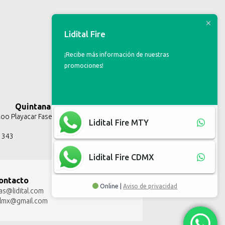
Lidital Fire
¡Recibe más información de nuestras
promociones!
Quintana Roo
o Playacar Fase II, Solidaridad Q.R.
Lidital Fire MTY
3 343
Lidital Fire CDMX
ontacto
Online |
Aviso de privacidad
as@lidital.com
talmx@gmail.com