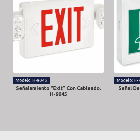
Modelo: H-9045
Modelo: H-
Señalamiento “Exit” Con Cableado.
Señal De
H-9045