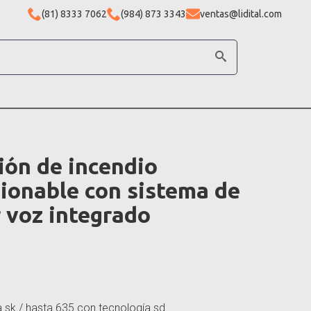
(81) 8333 7062
(984) 873 3343
ventas@lidital.com
ión de incendio
ionable con sistema de
r voz integrado
 sk / hasta 635 con tecnología sd