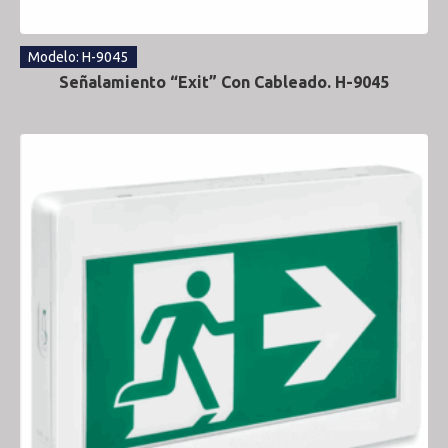
Modelo: H-9045
Señalamiento “Exit” Con Cableado. H-9045