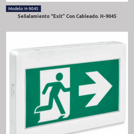
Modelo: H-9045
Señalamiento “Exit” Con Cableado. H-9045