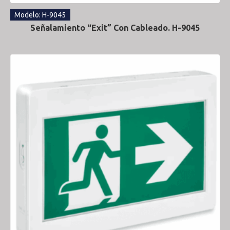
Modelo: H-9045
Señalamiento “Exit” Con Cableado. H-9045