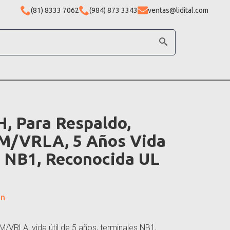
(81) 8333 7062
(984) 873 3343
ventas@lidital.com
H, Para Respaldo,
M/VRLA, 5 Años Vida
s NB1, Reconocida UL
ón
/VRLA, vida útil de 5 años, terminales NB1,