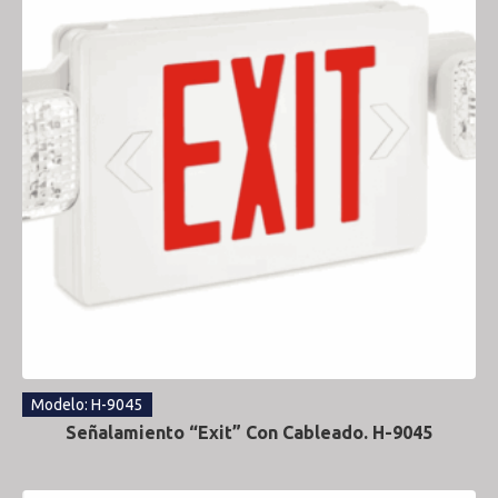
Modelo: H-9045
Señalamiento “Exit” Con Cableado. H-9045