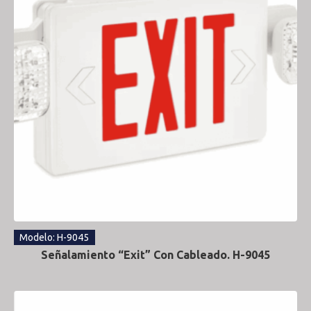
Modelo: H-9045
Señalamiento “Exit” Con Cableado. H-9045