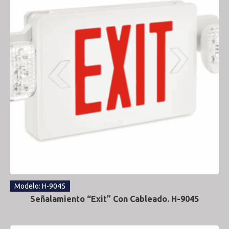
Modelo: H-9045
Señalamiento “Exit” Con Cableado. H-9045