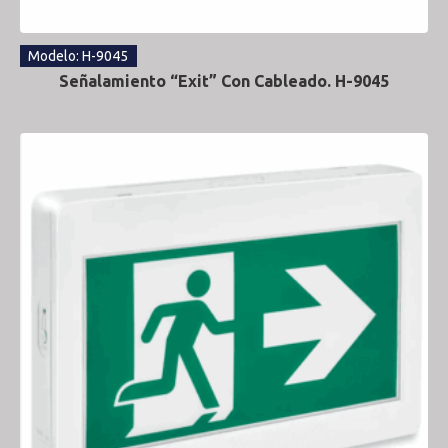
Modelo: H-9045
Señalamiento “Exit” Con Cableado. H-9045