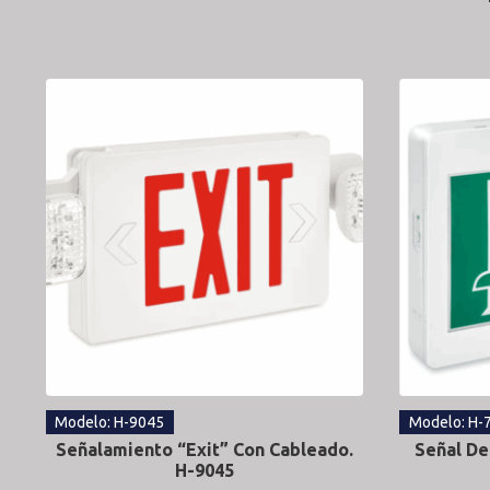
Modelo: H-9045
Modelo: H-
Señalamiento “Exit” Con Cableado.
Señal De
H-9045