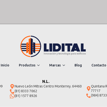
Inicio
Productos
Marcas
Blog
Contacto
N.L.
Quintana Ro
99
Nuevo León Mitras Centro Monterrey. 64460
77717
(81) 8333 7062
(984) 873
(81) 1577 8926