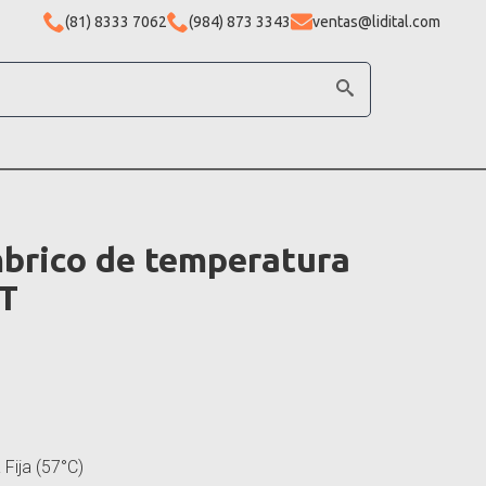
(81) 8333 7062
(984) 873 3343
ventas@lidital.com
mbrico de temperatura
FT
Fija (57°C)