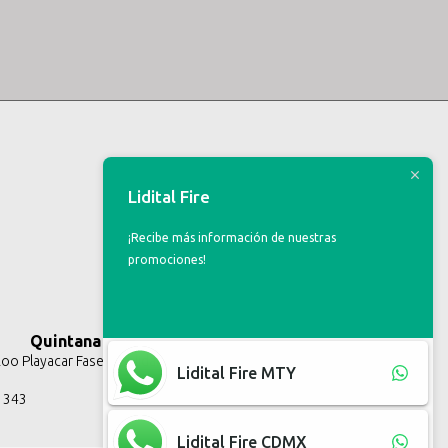
Lidital Fire
¡Recibe más información de nuestras
promociones!
Quintana Roo
o Playacar Fase II, Solidaridad Q.R.
Lidital Fire MTY
3 343
Lidital Fire CDMX