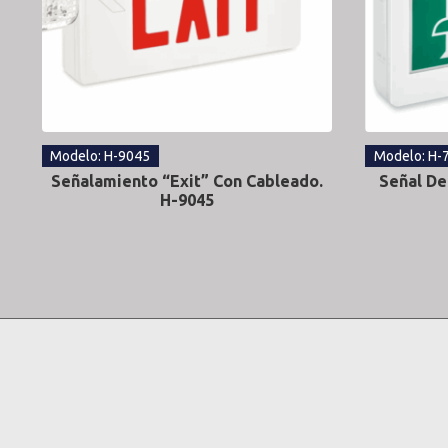
Modelo: H-9045
Modelo: H-
Señalamiento “Exit” Con Cableado.
Señal De
H-9045