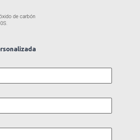
óxido de carbón
00S.
ersonalizada