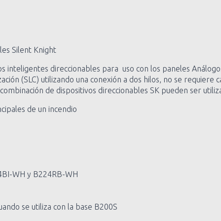
es Silent Knight
os inteligentes direccionables para uso con los paneles Análogo
zación (SLC) utilizando una conexión a dos hilos, no se requiere
ombinación de dispositivos direccionables SK pueden ser utiliza
cipales de un incendio
224BI-WH y B224RB-WH
uando se utiliza con la base B200S