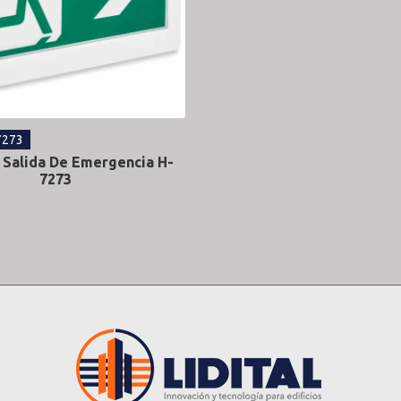
7273
 Salida De Emergencia H-
7273