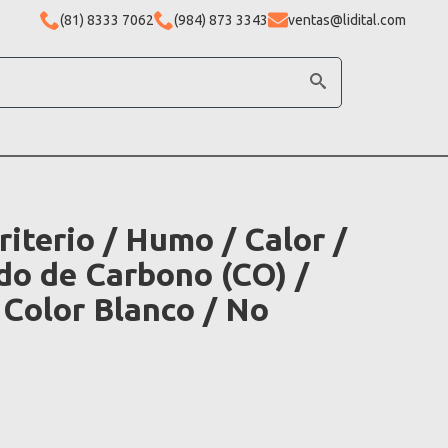
(81) 8333 7062
(984) 873 3343
ventas@lidital.com
riterio / Humo / Calor /
do de Carbono (CO) /
 Color Blanco / No