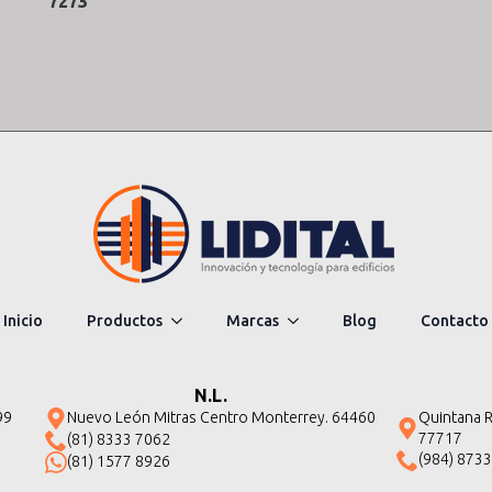
7273
Inicio
Productos
Marcas
Blog
Contacto
N.L.
Quintana Ro
99
Nuevo León Mitras Centro Monterrey. 64460
77717
(81) 8333 7062
(984) 873
(81) 1577 8926