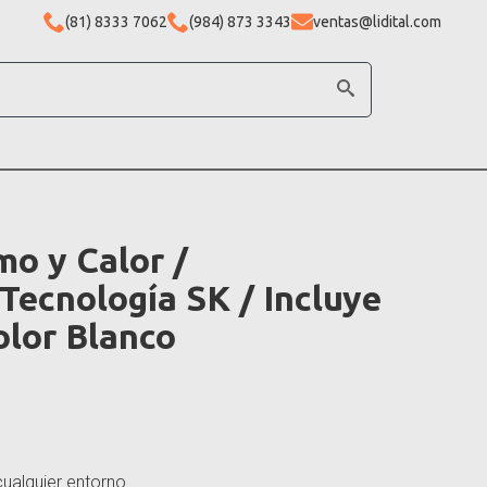
(81) 8333 7062
(984) 873 3343
ventas@lidital.com
o y Calor /
 Tecnología SK / Incluye
olor Blanco
ualquier entorno