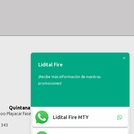
Lidital Fire
¡Recibe más información de nuestras
promociones!
Quintana Roo
o Playacar Fase II, Solidaridad Q.R.
Lidital Fire MTY
3 343