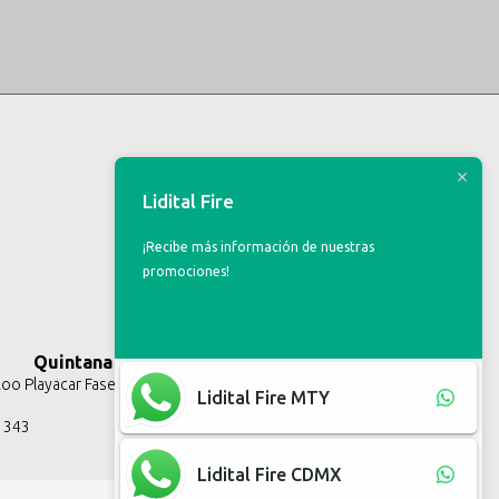
Lidital Fire
¡Recibe más información de nuestras
promociones!
Quintana Roo
o Playacar Fase II, Solidaridad Q.R.
Lidital Fire MTY
3 343
Lidital Fire CDMX