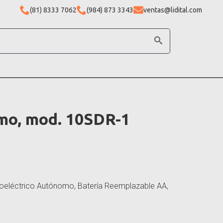
(81) 8333 7062
(984) 873 3343
ventas@lidital.com
mo, mod. 10SDR-1
eléctrico Autónomo, Batería Reemplazable AA,