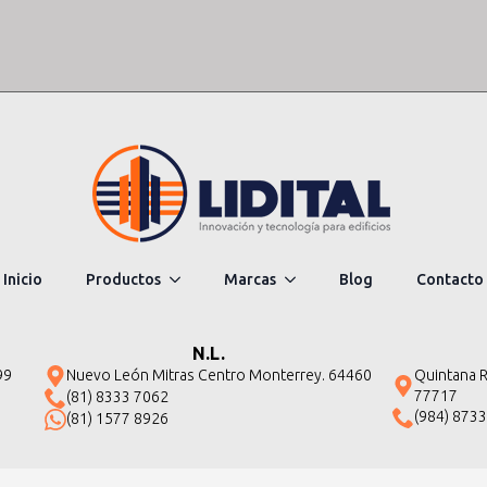
Inicio
Productos
Marcas
Blog
Contacto
N.L.
Quintana Ro
99
Nuevo León Mitras Centro Monterrey. 64460
77717
(81) 8333 7062
(984) 873
(81) 1577 8926