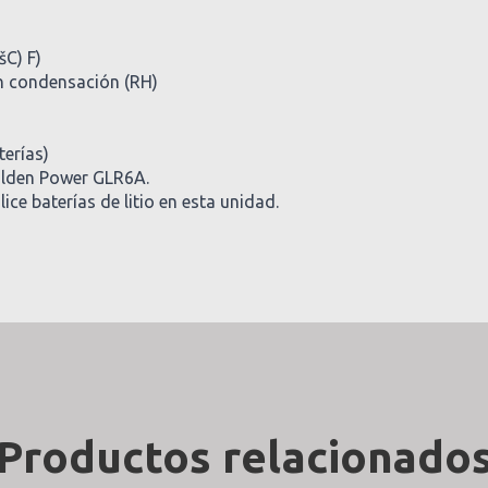
šC) F)
n condensación (RH)
terías)
Golden Power GLR6A.
ice baterías de litio en esta unidad.
Productos relacionado