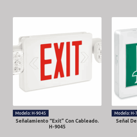
Modelo: H-9045
Modelo: H-
Señalamiento “Exit” Con Cableado.
Señal De
H-9045