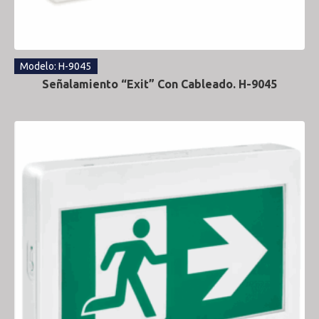
Modelo: H-9045
Señalamiento “Exit” Con Cableado. H-9045