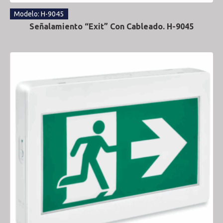
Modelo: H-9045
Señalamiento “Exit” Con Cableado. H-9045