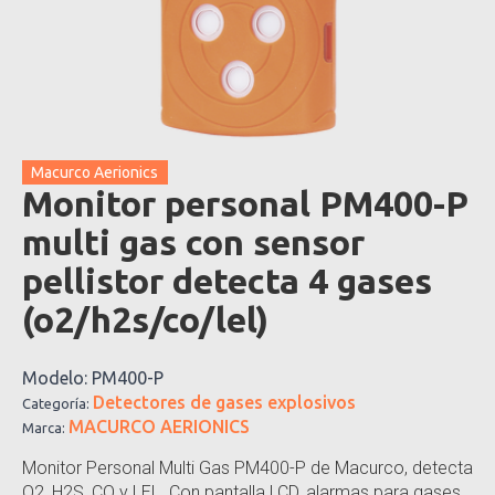
Macurco Aerionics
Monitor personal PM400-P
multi gas con sensor
pellistor detecta 4 gases
(o2/h2s/co/lel)
Modelo:
PM400-P
Detectores de gases explosivos
Categoría:
MACURCO AERIONICS
Marca:
Monitor Personal Multi Gas PM400-P de Macurco, detecta
O2, H2S, CO y LEL. Con pantalla LCD, alarmas para gases