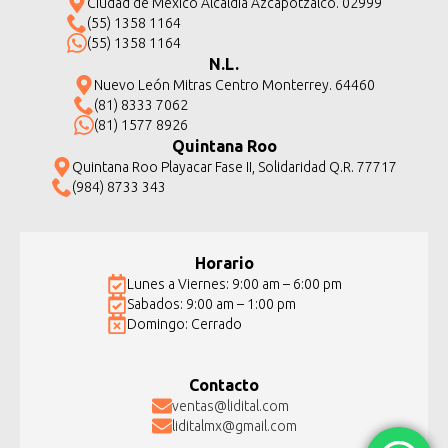
Ciudad de México Alcaldía Azcapotzalco. 02999
(55) 1358 1164
(55) 1358 1164
N.L.
Nuevo León Mitras Centro Monterrey. 64460
(81) 8333 7062
(81) 1577 8926
Quintana Roo
Quintana Roo Playacar Fase II, Solidaridad Q.R. 77717
(984) 8733 343
Horario
Lunes a Viernes: 9:00 am – 6:00 pm
Sabados: 9:00 am – 1:00 pm
Domingo: Cerrado
Contacto
ventas@lidital.com
liditalmx@gmail.com