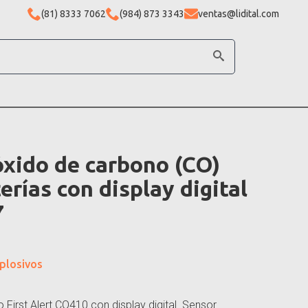
(81) 8333 7062
(984) 873 3343
ventas@lidital.com
xido de carbono (CO)
rías con display digital
7
plosivos
irst Alert CO410 con display digital. Sensor