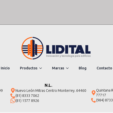
Inicio
Productos
Marcas
Blog
Contacto
N.L.
Quintana Ro
99
Nuevo León Mitras Centro Monterrey. 64460
77717
(81) 8333 7062
(984) 873
(81) 1577 8926