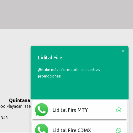
Lidital Fire
¡Recibe más información de nuestras
promociones!
Quintana Roo
o Playacar Fase II, Solidaridad Q.R.
Lidital Fire MTY
3 343
Lidital Fire CDMX