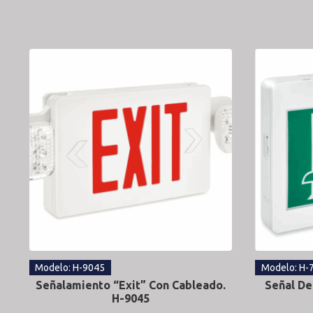
Modelo: H-9045
Modelo: H-
Señalamiento “Exit” Con Cableado.
Señal De
H-9045