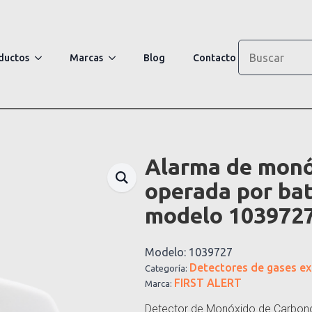
Search
ductos
Marcas
Blog
Contacto
Alarma de monó
operada por bate
modelo 103972
Modelo:
1039727
Detectores de gases ex
Categoría:
FIRST ALERT
Marca:
Detector de Monóxido de Carbono F