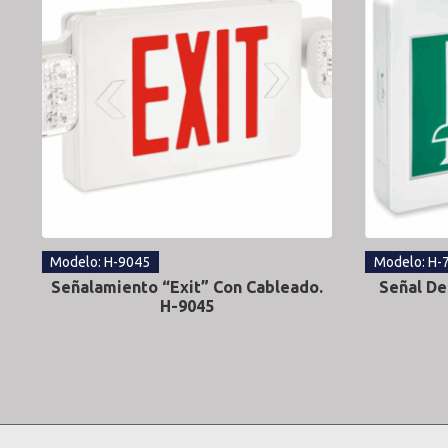
Modelo: H-9045
Modelo: H-
Señalamiento “Exit” Con Cableado.
Señal De
H-9045