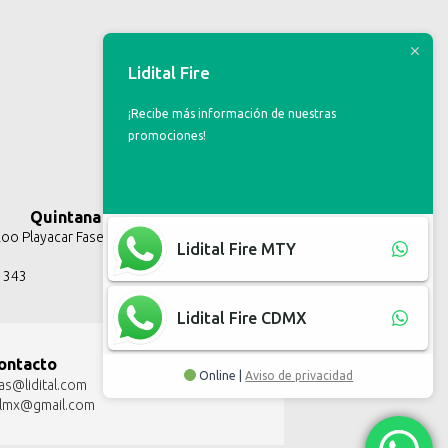
Lidital Fire
¡Recibe más información de nuestras
promociones!
Quintana Roo
o Playacar Fase II, Solidaridad Q.R.
Lidital Fire MTY
3 343
Lidital Fire CDMX
ontacto
Online |
Aviso de privacidad
as@lidital.com
talmx@gmail.com