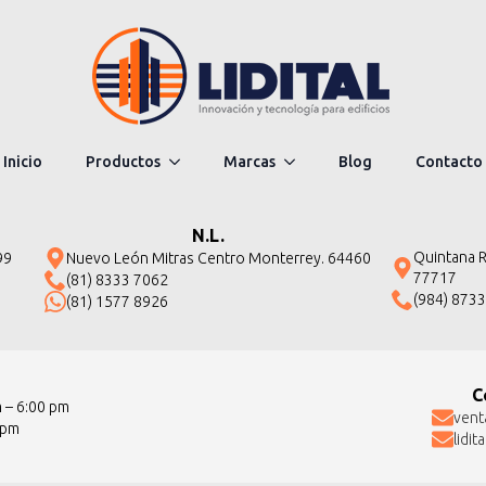
Inicio
Productos
Marcas
Blog
Contacto
N.L.
Quintana Ro
99
Nuevo León Mitras Centro Monterrey. 64460
77717
(81) 8333 7062
(984) 873
(81) 1577 8926
C
m – 6:00 pm
vent
 pm
lidi