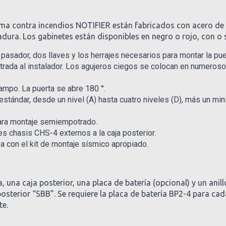
rma contra incendios NOTIFIER están fabricados con acero de c
adura. Los gabinetes están disponibles en negro o rojo, con o 
 pasador, dos llaves y los herrajes necesarios para montar la puer
entrada al instalador. Los agujeros ciegos se colocan en numeroso
ampo. La puerta se abre 180 °.
tándar, desde un nivel (A) hasta cuatro niveles (D), más un mini
para montaje semiempotrado.
s chasis CHS-4 externos a la caja posterior.
a con el kit de montaje sísmico apropiado.
 una caja posterior, una placa de batería (opcional) y un an
 posterior “SBB”. Se requiere la placa de batería BP2-4 para c
te.