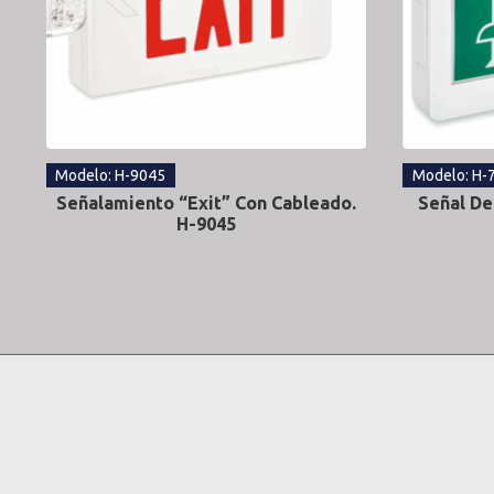
Modelo: H-9045
Modelo: H-
Señalamiento “Exit” Con Cableado.
Señal De
H-9045