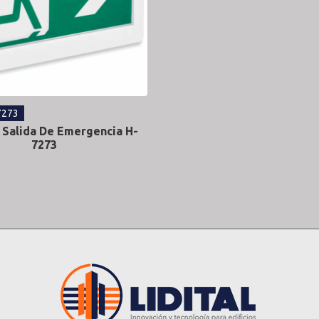
7273
 Salida De Emergencia H-
7273