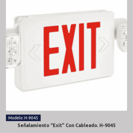
Modelo: H-9045
Señalamiento “Exit” Con Cableado. H-9045