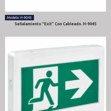
Modelo: H-9045
Señalamiento “Exit” Con Cableado. H-9045