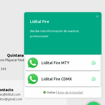
Lidital Fire
¡Recibe más información de nuestras
promociones!
Quintana Roo
o Playacar Fase II, Solidaridad Q.R.
Lidital Fire MTY
3 343
Lidital Fire CDMX
ontacto
Online |
Aviso de privacidad
as@lidital.com
talmx@gmail.com