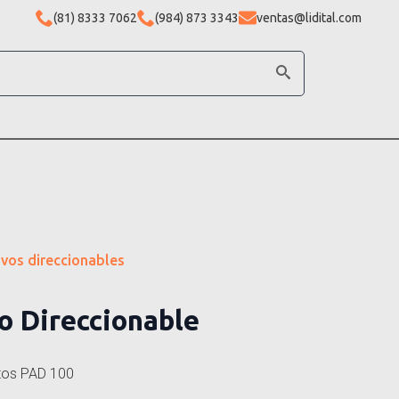
(81) 8333 7062
(984) 873 3343
ventas@lidital.com
ivos direccionables
o Direccionable
tos PAD 100