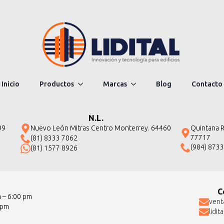
Inicio
Productos
Marcas
Blog
Contacto
N.L.
Quintana Ro
99
Nuevo León Mitras Centro Monterrey. 64460
77717
(81) 8333 7062
(984) 873
(81) 1577 8926
C
m – 6:00 pm
vent
 pm
lidi