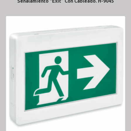
Señalamiento “Exit” Con Cableado. H-9045