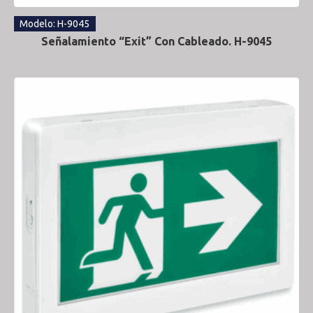
Modelo: H-9045
Señalamiento “Exit” Con Cableado. H-9045