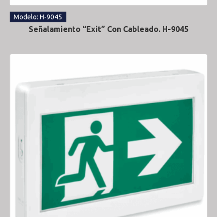
Modelo: H-9045
Señalamiento “Exit” Con Cableado. H-9045