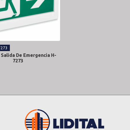
7273
 Salida De Emergencia H-
7273