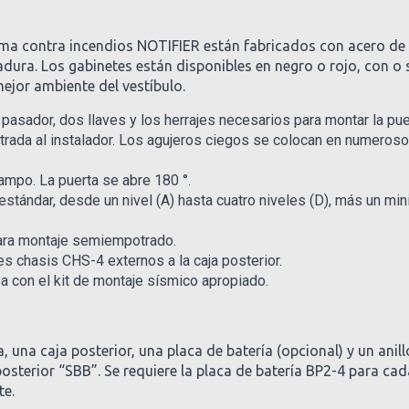
rma contra incendios NOTIFIER están fabricados con acero de c
radura. Los gabinetes están disponibles en negro o rojo, con o
ejor ambiente del vestíbulo.
 pasador, dos llaves y los herrajes necesarios para montar la puer
entrada al instalador. Los agujeros ciegos se colocan en numeroso
ampo. La puerta se abre 180 °.
tándar, desde un nivel (A) hasta cuatro niveles (D), más un mini
para montaje semiempotrado.
s chasis CHS-4 externos a la caja posterior.
a con el kit de montaje sísmico apropiado.
 una caja posterior, una placa de batería (opcional) y un an
 posterior “SBB”. Se requiere la placa de batería BP2-4 para c
te.