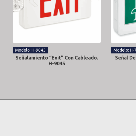
Modelo: H-9045
Modelo: H-
Señalamiento “Exit” Con Cableado.
Señal De
H-9045