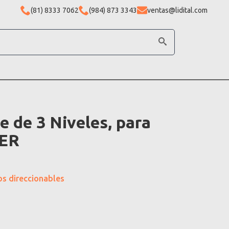
(81) 8333 7062
(984) 873 3343
ventas@lidital.com
 de 3 Niveles, para
IER
os direccionables