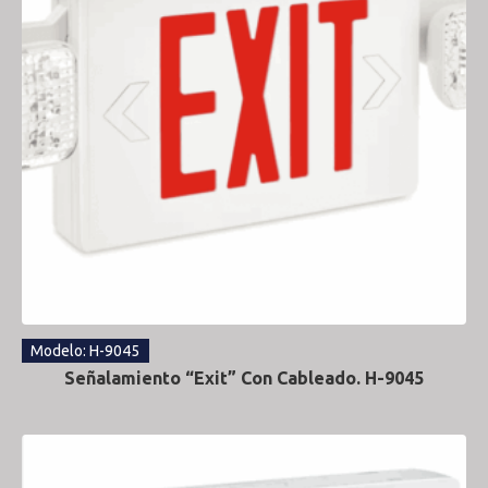
Modelo: H-9045
Señalamiento “Exit” Con Cableado. H-9045