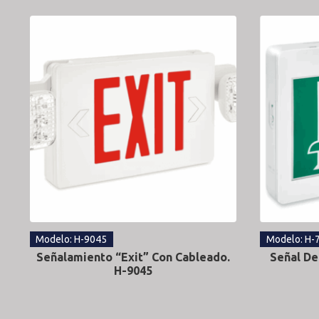
Modelo: H-9045
Modelo: H-
Señalamiento “Exit” Con Cableado.
Señal De
H-9045