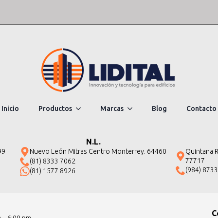
Inicio
Productos
Marcas
Blog
Contacto
N.L.
Quintana Ro
99
Nuevo León Mitras Centro Monterrey. 64460
77717
(81) 8333 7062
(984) 873
(81) 1577 8926
C