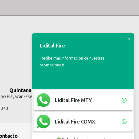
Lidital Fire
¡Recibe más información de nuestras
promociones!
Quintana Roo
o Playacar Fase II, Solidaridad Q.R.
Lidital Fire MTY
3 343
Lidital Fire CDMX
ontacto