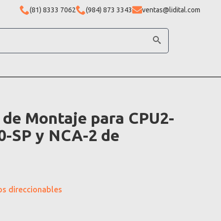
(81) 8333 7062
(984) 873 3343
ventas@lidital.com
 de Montaje para CPU2-
0-SP y NCA-2 de
os direccionables