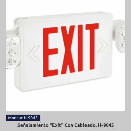
Modelo: H-9045
Señalamiento “Exit” Con Cableado. H-9045