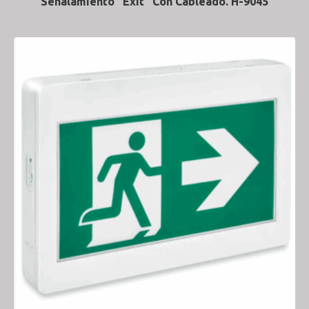
Señalamiento “Exit” Con Cableado. H-9045