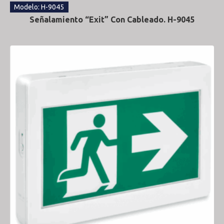
Modelo: H-9045
Señalamiento “Exit” Con Cableado. H-9045